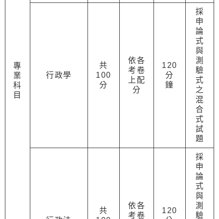
採
申
論
式
與
依各
測
共
120
專
考卷
驗
行政學
100
分
業
上配
式
分
鐘
科
分
之
目
混
合
式
試
題
採
申
論
式
與
依各
測
共
120
考卷
驗