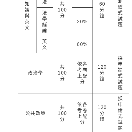
測
法
知
共
60
驗
識
100
分
法
式
與
分
鐘
學
試
英
20%
緒
題
文
論
英
60%
文
採
依各
申
共
120
考卷
論
政治學
100
分
上配
式
分
鐘
分
試
題
採
依各
申
共
120
考卷
論
公共政策
100
分
上配
式
分
鐘
分
試
題