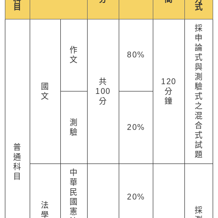
目
式
採
申
論
作
80%
式
文
與
測
共
120
國
驗
100
分
文
式
分
鐘
之
混
測
合
20%
驗
式
試
普
題
通
科
中
目
華
民
20%
國
法
採
憲
學