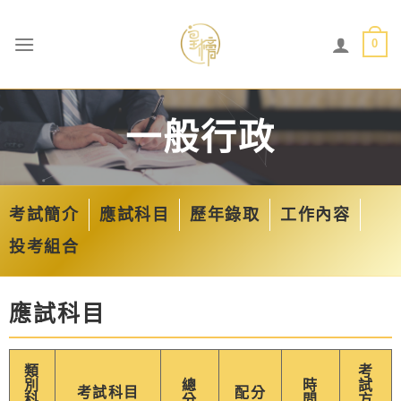
0
一般行政
考試簡介
應試科目
歷年錄取
工作內容
投考組合
應試科目
類
考
別
總
時
試
考試科目
配分
科
分
間
方