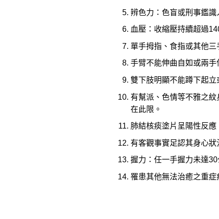
辨色力：色盲或刑事鑑識
血壓：收縮壓持續超過14
單手拇指、食指或其他三
手臂不能伸曲自如或兩手
雙下肢明顯不能蹲下起立
有幫派、色情等不雅之紋
在此限。
肺結核痰塗片呈陽性反應
有客觀事實足認其身心狀
握力：任一手握力未達30
罹患其他無法治癒之重症