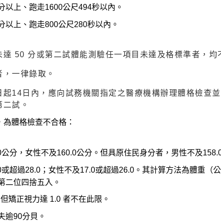
分以上、跑走1600公尺494秒以內。
分以上、跑走800公尺280秒以內。
達 50 分或第二試體能測驗任一項目未達及格標準者，均
者，一律錄取。
日起14日內，應向試務機關指定之醫療機構辦理體格檢查
第二試。
，為體格檢查不合格：
0公分，女性不及160.0公分。但具原住民身分者，男性不及158.
.0或超過28.0；女性不及17.0或超過26.0。其計算方法為體
第二位四捨五入。
但矯正視力達 1.0 者不在此限。
失逾90分貝。