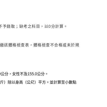
不予錄取；缺考之科目，以0分計算。
並繳送體格檢查表，體格檢查不合格或未於規
0公分，女性不及155.0公分。
重（公斤）除以身高（公尺）平方。並計算至小數點