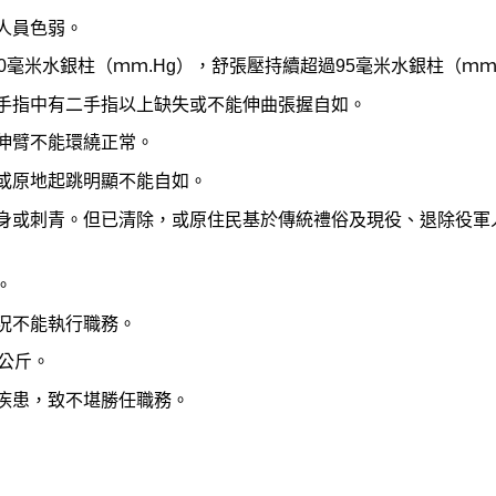
人員色弱。
0毫米水銀柱（ｍｍ.Hg），舒張壓持續超過95毫米水銀柱（ｍｍ
手指中有二手指以上缺失或不能伸曲張握自如。
伸臂不能環繞正常。
或原地起跳明顯不能自如。
身或刺青。但已清除，或原住民基於傳統禮俗及現役、退除役軍
。
況不能執行職務。
公斤。
疾患，致不堪勝任職務。